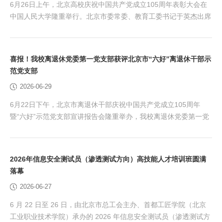
6月26日上午，北京高校庆祝中国共产党成立105周年表彰大会在
中国人民大学隆重举行。北京市委常委、教育工委书记于英杰出席
大会并讲话，副市长穆鹏宣读了关于表彰北京高校优秀共产党员、
优秀党务工作者和先进基层党组织的决定。我校在此次评选中荣获
三项荣誉：信息工程学院人工智能党支部书记宋玉娥被评为“北京
喜报！我校离退休党委第一党支部获评北京市“六好”离退休干部示
高校优秀共产党员”，基础教育学院英语党支部书记杨洪玉荣获“北
范党支部
京高校优秀党务工作者”称号，建筑与测绘工程学院...
2026-06-29
6月22日下午，北京市离退休干部庆祝中国共产党成立105周年
暨“六好”示范党支部宣讲报告会隆重举办，我校离退休党委第一党
支部书记王强同志代表支部参会，并现场领取荣誉证书。这一荣誉
的取得，是学校党委高度重视离退休党建工作的重要成果，也是支
部全体党员凝心聚力、持续奋进的生动体现。 离退休党委第一党
2026年信息安全测试员（渗透测试方向）高技能人才培训班圆满
支部现有党员15人，设支部书记兼统战委员1名、纪检委员1名、
落幕
组织兼宣传委员1名。近年来，支部坚持以习近平新...
2026-06-27
6 月 22 日至 26 日，由北京市总工会主办、首都工匠学院（北京
工业职业技术学院）承办的 2026 年信息安全测试员（渗透测试方