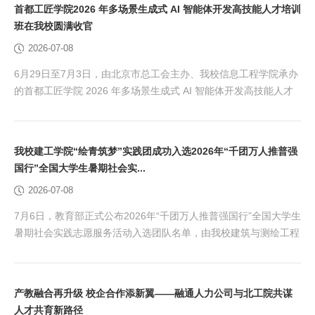
首都工匠学院2026 年多场景生成式 AI 智能体开发高技能人才培训
都高校体育教学“奥斯卡”。赛事历经多轮严格预赛选拔，汇聚来自
班在我校圆满收官
全市90余所高校的优秀教师，最终仅有27名选...
2026-07-08
6月29日至7月3日，由北京市总工会主办、我校信息工程学院承办
的首都工匠学院 2026 年多场景生成式 AI 智能体开发高技能人才
培训班顺利举办，全市企事业单位 50 名一线技术人员参训。本次
培训是推进首都工匠学院体系建设三年行动方案的重要抓手，也是
我校依托首都工匠学院平台，服务首都数字经济发展战略的具体实
我校建工学院“绘青筑梦”实践团成功入选2026年“千团万人推普强
践。 6月29日，培训班开班仪式于工匠楼三层报告厅举行。北京市
国行”全国大学生暑期社会实...
总工会教育工会主席宋丽静、市总...
2026-07-08
7月6日，教育部正式公布2026年“千团万人推普强国行”全国大学生
暑期社会实践志愿服务活动入选团队名单，由我校建筑与测绘工程
学院张宇老师指导、李松磷同学负责的“绘青筑梦”实践团经过与来
自全国1515所高校的8117支团队的激烈角逐，最终脱颖而出，成
功入选该项活动的全国重点团队。 本活动由教育部语言文字应用
产教融合再升级 校企合作添新翼——融通人力公司与北工院共谋
管理司、共青团中央青年发展部共同组织开展，旨在贯彻落实党的
人才共育新路径