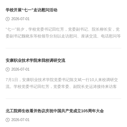
委副书记、院长柳长安主持，党委书记田红芳出席并讲话。 会
学校开展“七一”走访慰问活动
上，党委副书记魏晓东宣读表彰名单。孙晓峰、李学海、李德俊、
2026-07-01
塔怀锁、殷秋红五位老同志荣获“光荣在党50年”...
“七一”前夕，学校党委书记田红芳，党委副书记、院长柳长安，党
委副书记魏晓东等校领导分别以走访慰问、座谈交流、电话慰问等
形式向我校离休干部、“光荣在党50年”老党员、高龄老党员和老干
部代表致以节日问候和诚挚祝福，送去党组织的关怀与温暖。 校
领导与老同志们促膝交谈，悉心询问他们的身体状况和生活起居，
安康职业技术学院来我校调研交流
感谢他们为学校事业发展作出的历史贡献，并通报了学校近期取得
2026-07-01
的新进展新成就。田红芳表示，学校发展凝聚着老同...
7月1日，安康职业技术学院党委书记陈文斌一行10人来校调研交
流。学校党委书记田红芳，党委常委、副院长史运涛接待来访客
人，并座谈交流。 田红芳介绍了北京工业职业技术学院“打造产城
教融合样板，服务首都高质量发展”经验做法，陈文斌介绍了安康
职业技术学院历史沿革与办学成果。两校与会人员围绕教学科研、
北工院师生收看并热议庆祝中国共产党成立105周年大会
专业建设，特别是产教融合与校企合作、创建职业教育本科院校等
2026-07-01
方面进行了深入交流，希望未来进一步深化校际合作，加...