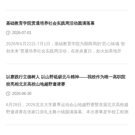
焦高校育人担当。本期系列报道以四篇深度内容《北京工业职业技
术学院①：精研工科技艺 赋能首都智造》《北京工业职业技术学
院②：校企携手育匠才 工学并进逐航天》《北京工业职业技术学
基础教育学院贯通培养社会实践周活动圆满落幕
院③：山海不为远 技通万里途 》《北京工业职业技术学院④：图
2026-07-01
说北京工业职业技术学院 》全方位呈现学校在推进教育...
2026年6月22日-7月1日，基础教育学院为期两周的“匠心铸魂·智
创未来”贯通培养社会实践周活动，在炎炎夏日，如火如荼地开
展。文综组、理综组、英语组的实践带队教师们带领学生完成
了“知行合一”的实践之旅。 6月22日上午9点，基础教育学院在学
校礼堂举行了“2025-2026学年贯通培养社会实践周启动仪式”。校
以赛践行立德树人 以山野砥砺北斗精神——我校作为唯一高职院
党委常委、副院长史运涛出席仪式并讲话。他强调，专业技艺可习
校亮相北京高校山地越野邀请赛
得复刻，但坚守初心、精益求精的匠...
2026-06-30
6月28日，2026北京大学夏季运动会山地越野赛暨首届北京高校越
野邀请赛在张家口崇礼太舞小镇圆满落幕。本次赛事是学校工程测
量技术专业群“北斗精神领航实践，定位课程思政新坐标”的特色拓
展实践活动，也是我校深耕体育育人、思政育人融合发展的重要举
措。学校组织学子奔赴冬奥山地赛道参赛，将新时代北斗精神深度