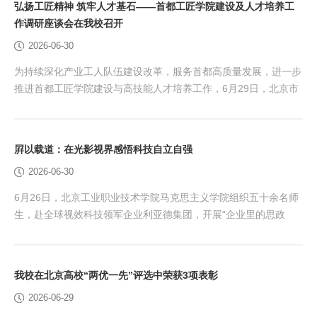
弘扬工匠精神 筑牢人才基石——首都工匠学院建设及人才培养工
融入体育实践育人，在山野赛场锤炼学生坚韧意志，积极探索课程
作调研座谈会在我校召开
思政与实践育人深度融合的新路径。 本次赛事规...
2026-06-30
为持续深化产业工人队伍建设改革，服务首都高质量发展，进一步
推进首都工匠学院建设与高技能人才培养工作，6月29日，北京市
教育工会主席宋丽静、北京市总工会职工服务中心副主任雷柏林、
北京市总工会职工服务中心技能培训部部长郭佳玲等一行到我校首
都工匠学院走访调研。调研组出席了首都工匠学院（北京工业职业
屛以载道：在光影视界感悟科技自立自强
技术学院）2026年多场景生成式AI智能体开发高技能人才培训班
2026-06-30
开班仪式。学校党委副书记、院长柳长安出席开班式...
6月26日，北京工业职业技术学院马克思主义学院组织五十余名师
生，赴全球视效科技领军企业利亚德集团，开展“企业里的思政
课”现场教学，在光影视界的最前沿继续践行习近平总书记关于“大
思政课”要坚持理论性与实践性相统一的重要指示精神，深入落实
《教育强国建设规划纲要（2024-2035年）》关于“拓展实践育人
我校在北京高校“两优一先”评选中荣获3项表彰
空间”的部署要求，将思政课堂搬到科技自立自强的鲜活现场，
2026-06-29
在“中国智造”的前沿阵地中感悟科技自立自强的...