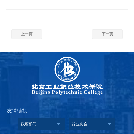
向）高技能人才培训班在我校举办。来自全市交通、教育、装备制
造、金融等重点行业的50名网络安全技术骨干完成全部系统化培
训，顺利结业。 6月22日上午，开班仪式在厚德楼阶梯教室举行。
北京工业职业技术学院党委常委、纪委书记、监察专员钱伟，党委
常委、工会常务副主席苗耀华，信息...
上一页
下一页
友情链接
政府部门
行业协会