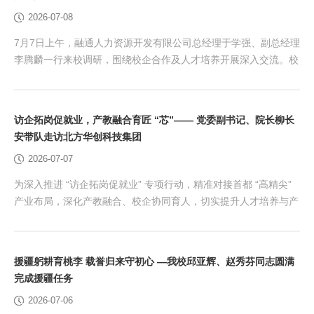
二十大和二十届历次全会精神，贯彻落实...
2026-07-08
7月7日上午，融通人力资源开发有限公司总经理于学强、副总经理
李腾麟一行来校调研，围绕校企合作及人才培养开展深入交流。校
党委常委、副院长史运涛出席并致欢迎辞。双方就人才培养、实习
实训、退役军人培训、职业技能等级考核认定等领域达成初步合作
意向。 史运涛代表学校对融通人力公司一行的到访表示热烈欢
访企拓岗促就业，产教融合育匠 “芯”—— 党委副书记、院长柳长
迎。他指出，融通人力公司长期以来在服务国防和军队现代化建
安带队走访北方华创科技集团
设、推动军地人才融合发展等方面作出了积极贡献。他表示，...
2026-07-07
为深入推进 “访企拓岗促就业” 专项行动，精准对接首都 “高精尖”
产业布局，深化产教融合、校企协同育人，切实提升人才培养与产
业需求适配度，7 月 6 日，学校党委副书记、院长柳长安带队走访
北方华创科技集团，开展校企合作专项调研。 座谈交流中，校企
双方围绕产业发展、人才培养、岗位对接、资源共建共享等内容开
援疆躬耕育桃李 载誉归来守初心 —我校邱亚辉、赵秀芬同志圆满
展深度交流。北方华创相关负责人介绍了企业发展布局、核心技术
完成援疆任务
优势及人才发展体系。作为国内集成电路...
2026-07-06