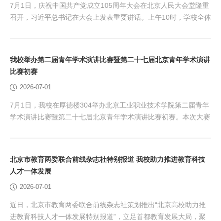
7月1日，庆祝中国共产党成立105周年大会在北京人民大会堂隆重
召开，习近平总书记在大会上发表重要讲话。上午10时，学校全体
校领导集中收看大会直播盛况，各二级党组织同步联动，组织广大
党员师生共襄盛事，第一时间学习领会大会精神，感悟百年党史磅
礴伟力，汲取砥砺前行奋进力量。 习近平总书记的重要讲话高屋
我校举办第二届青年学术演讲比赛暨第二十七届北京青年学术演讲
建瓴、思想深邃，深情回望中国共产党105年栉风沐雨的奋斗历
比赛初赛
程，深刻总结百年大党砥砺奋进的宝贵经验，科学擘...
2026-07-01
7月1日，我校在厚德楼304举办北京工业职业技术学院第二届青年
学术演讲比赛暨第二十七届北京青年学术演讲比赛初赛。本次大赛
以“青春筑梦 智启新程”为主题，特邀中国传媒大学新闻学院研究员
苏晓龙，我校党委常委、工会副主席苗耀华，科技处处长牛小铁，
人事处副处长郎博等专家组成评审团。11名青年教师参赛，相关职
北京市教育两委联合前线杂志社特别报道 我校助力推进教育科技
能部门工作人员到场观摩参赛。 选手演讲风采 苏晓龙点评 苗耀华
人才一体发展
点评 11名参赛青年教师立足金融财税、...
2026-07-01
近日，北京市教育两委联合前线杂志社策划推出“北京高校助力推
进教育科技人才一体发展特别报道”，立足首都教育发展大局，聚