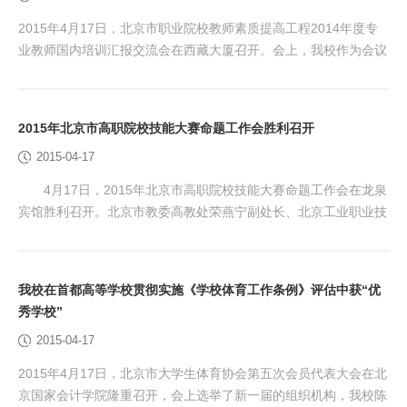
2015年4月17日，北京市职业院校教师素质提高工程2014年度专
业教师国内培训汇报交流会在西藏大厦召开。会上，我校作为会议
唯一典型，与兄弟院校进行了建筑教师培训工作经验交流。 市教
委人事处李海燕副处长、纪奇明老师，北京教科院职成所沈红梅、
王宇波老师以及国内培训专家组和相关院校领导出席会议，同时参
2015年北京市高职院校技能大赛命题工作会胜利召开
会的还有其他14个兄弟院校专业教师培训基地的代表。会议由北京
2015-04-17
电子科技职业学院副校长么居标主持。 会上，...
4月17日，2015年北京市高职院校技能大赛命题工作会在龙泉
宾馆胜利召开。北京市教委高教处荣燕宁副处长、北京工业职业技
术学院刘兰明副校长、北京市教委高教处张富宇老师出席会议，会
议由北京工业职业技术学院教务处薄志毅处长主持。 会议现场
刘兰明副校长对市教委领导、行业企业以及高校专家的出席表
我校在首都高等学校贯彻实施《学校体育工作条例》评估中获“优
示热烈欢迎。他表示在市教委的指导下，我校作为北京市大赛秘书
秀学校”
处，会议期间一定为各位专家提供优质的服务，并预...
2015-04-17
2015年4月17日，北京市大学生体育协会第五次会员代表大会在北
京国家会计学院隆重召开，会上选举了新一届的组织机构，我校陈