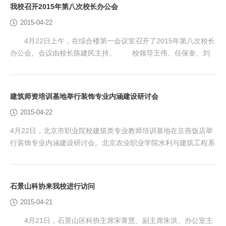
我校召开2015年第八次校长办公会
新建食堂中安装多联机空调的初步方案。 会议讨论并原则通
2015-04-22
过了《干部人事档案专项审核工作方案》。 会...
4月22日上午，在综合楼第一会议室召开了2015年第八次校长
办公会。会议由校长陈建民主持。 校领导王伟、任保奎、刘
兰明、王希忠、冯海明、谢光辉出席会议。有关部门负责人刘晓
哲、张春勇、王艳红、徐炜彦、薄志毅、吕延宁、唐汝明、贾广
友、王德利、贾书申、王佼、辜晓红、刘凯、刘建新和教代会代表
建筑师资培训基地举行装饰专业内涵建设研讨会
高吕和列席了会议。 会议听取了高端技术技能人才贯通培养
2015-04-22
项目推进情况汇报，并讨论了《贯通培养试验项目第一阶...
4月22日，北京市职业院校建筑类专业教师培训基地在京燕饭店举
行装饰专业内涵建设研讨会。北京农业职业学院水利与建筑工程系
书记高启华、系主任高秀清出席研讨会。我市开设建筑装饰专业及
装饰类课程的7所兄弟院校教研室主任及骨干教师共同进行了研
讨。会议由北京农业职业学院建筑装饰专业主任眭晓龙主持。 会
石景山科协来我校进行访问
上，兄弟院校教研室主任分别介绍了本校建筑装饰专业建设整体情
2015-04-21
况，阐述了各自的校企合作模式及专业特色与方向，并结合...
4月21日，石景山区科协主席宋菁慧、副主席朱洪、办公室主