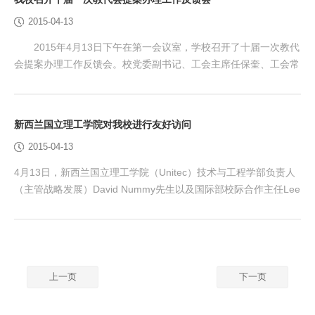
（一） 信息确认现场（二） 信息确认现场（三） 信息确认现场
2015-04-13
（四） 今年的自主招生工作与往年相...
2015年4月13日下午在第一会议室，学校召开了十届一次教代
会提案办理工作反馈会。校党委副书记、工会主席任保奎、工会常
务副主席王艳红、十届一次教代会提案人、提案办理部门负责人、
提案审查小组成员加参了会议。 会议由工会副主席郑兴主
持，他介绍了十届一次教代会提案征集、立案、交办、督办等情
新西兰国立理工学院对我校进行友好访问
况。随后，党政办、教务处、后勤集团、人事处、科研处、信息中
2015-04-13
心、学工处等有关部门负责人逐项对提案的办理情况进行...
4月13日，新西兰国立理工学院（Unitec）技术与工程学部负责人
（主管战略发展）David Nummy先生以及国际部校际合作主任Lee
Hsieh (解立) 女士对我校进行了友好访问。我校陈建民校长在综合
楼10层第二会议室亲切接见了来访客人。一同参加会见的还有我校
国际教育学院院长唐正清，机电工程学院院长牛小铁，建筑与测绘
工程学院院长李长青等。 此次是新西兰国立理工学院对我校进行
的第二次友好访问，...
上一页
下一页