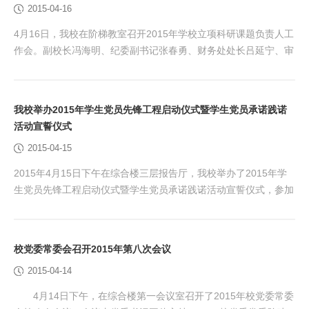
2015-04-16
培训基地项目的背景，对新教师培训基地已经...
4月16日，我校在阶梯教室召开2015年学校立项科研课题负责人工
作会。副校长冯海明、纪委副书记张春勇、财务处处长吕延宁、审
计处处长吕耀林和科研处处长任凤国出席了会议。2015年学校立
项科研课题负责人参加会议。会议由任凤国处长主持。 （冯海明
副校长讲话） 冯海明副校长以加强和规范科研项目管理为主题，
我校举办2015年学生党员先锋工程启动仪式暨学生党员承诺践诺
强调做好科研工作的必要性和紧迫性，对我校2015年科研工作提
活动宣誓仪式
出了三点要求。一、高度重视科研工作，完成所...
2015-04-15
2015年4月15日下午在综合楼三层报告厅，我校举办了2015年学
生党员先锋工程启动仪式暨学生党员承诺践诺活动宣誓仪式，参加
仪式的有校党委副书记任保奎、党委组织部部长苗耀华、党委宣传
部副部长郑兴、各二级学院党总支书记、学生党支部书记、理论学
习导师，全体学生党员和部分优秀入党积极分子。仪式由机电工程
校党委常委会召开2015年第八次会议
学院党总支副书记兰健主持。 启动仪式在庄严的国歌声中开始，
2015-04-14
首先党委组织部部长苗耀华介绍了我校2015年...
4月14日下午，在综合楼第一会议室召开了2015年校党委常委