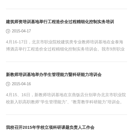
建民校长当选为新一届北京市大学生体育协会常务理事和副主席。
大会对首都高等学校贯彻实施《学校体育工作条例》评估中获得优
秀的学校进行了表彰，在乙组高校（学生人数万人以下）的评估
建筑师资培训基地举行工程造价全过程精细化控制实务培训
中，我校被北京市教委评为《贯彻实施 <学校体育工作条例> 优秀
2015-04-17
学校》，这是我校第三次连续第二次获此殊荣。...
4月16-17日，北京市职业院校建筑类专业教师培训基地在金泰海
博酒店举行工程造价全过程精细化控制实务培训会。我市9所职业
院校的专业骨干教师参加了培训。担任本期培训主讲的是住建部政
策研究中心特聘专家、中国建设工程造价管理协会与房地产业协会
专家委员会委员、华北科技学院马楠教授。 马楠教授从我国及北
新教师培训基地举办学生管理能力暨科研能力培训会
京市工程造价管理领域发展动态入手，分析了行业出现的新情况、
2015-04-16
新问题、新热点，重点从“工程招投标—合同价款约定...
4月15、16日，新教师培训基地在京燕饭店分别举办北京市职业院
校新入职高职教师“学生管理能力”、“教育教学科研能力”培训会。
来自京内14所职业院校的130多位老师参加了培训。会议由培训基
地负责人、我校人事处长徐炜彦主持。新教培训基地项目负责人、
北京教科院副研究员王宇波老师出席了会议。 会上，王宇波老师
我校召开2015年学校立项科研课题负责人工作会
代表北京市职业院校教师素质提高工程，向参培教师介绍了新教师