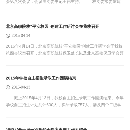
会第八次会议，会议由党委书记王伟主持。 校党委常委陈建
民、任保奎、刘兰明、王希忠、冯海明、谢光辉出席会议。党政办
公室主任刘晓哲、纪委副书记张春勇、人事处处长徐炜彦、教务处
处长薄志毅、基础教育学院副院长王佼和党代会代表林晶、刘书香
北京高职院校“平安校园”创建工作研讨会在我校召开
列席了会议。 会议专题听取了高端技术技能人才贯通培养项
2015-04-14
目推进情况汇报。针对培养方案制定、教师招聘、师...
2015年4月14日，北京高职院校“平安校园”创建工作研讨会于我校
第四会议室召开，北京高职院校保卫处长以及北京高校保卫学会领
导参加了此次会议。会议由北京信息职业技术学院保卫处长蔡全福
主持。 校党委副书记任保奎到会并讲话。任保奎副书记对保卫处
长来我校参加此次研讨会表示热烈欢迎，向大家简要介绍了我校
2015年学校自主招生录取工作圆满结束
的“平安校园”创建工作的基本情况，对大家在我校“平安校园”创建
2015-04-13
工作期间所给予的支持表示感谢，同时预祝此次...
截止2015年4月13日，我校自主招生录取工作圆满结束。今年
学校自主招生计划共计600人，实际录取757人，涉及四个二级学
院的22个专业。通过前期各部门的共同努力，考生报考我校的意愿
非常强烈，经过现场信息确认，实际报考我校的考生达千人，并且
多数是普通高中的学生，这使得生源质量非常好。 信息确认现场
我校召开十届一次教代会提案办理工作反馈会