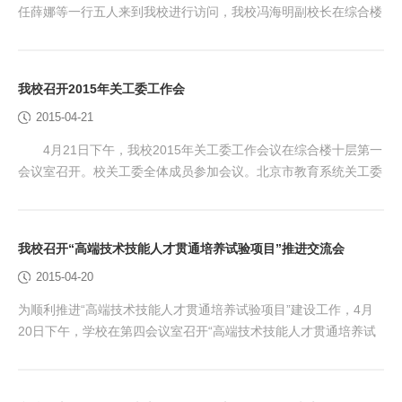
任薛娜等一行五人来到我校进行访问，我校冯海明副校长在综合楼
十层第二会议室接见了来访客人，一同参加会见的还有我校科研处
处长任凤国及其相关人员。 冯海明副校长首先对科协相关领
导来我校访问表示热烈欢迎，就我校基本情况向客人进行了详细介
我校召开2015年关工委工作会
绍；任凤国处长简要介绍了我校近几年取得的科研成果，就我校在
2015-04-21
京西地区行业企业开展科研与技术服务的规划进行了阐述...
4月21日下午，我校2015年关工委工作会议在综合楼十层第一
会议室召开。校关工委全体成员参加会议。北京市教育系统关工委
副主任、高职中专协作会会长、校关工委副主任、原校党委书记马
平出席会议并讲话。 会议现场 会议由校党委副书记、校关工
委主任任保奎主持，他全面总结了关工委2014年的工作，肯定了
我校召开“高端技术技能人才贯通培养试验项目”推进交流会
我校关工委在过去的一年里取得的成绩，特别指出了关工委在特邀
2015-04-20
党建组织员、新生校情校史教育、党课教育、教...
为顺利推进“高端技术技能人才贯通培养试验项目”建设工作，4月
20日下午，学校在第四会议室召开“高端技术技能人才贯通培养试
验项目”推进交流会。刘兰明副校长、教务处、人事处、招生就业
处、学工处、国际教育学院、资产处、实训中心、后勤集团、各二
级学院等部门负责人参加了会议。会议由教务处薄志毅处长主持。