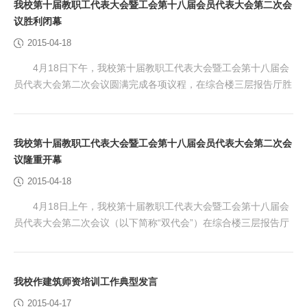
我校第十届教职工代表大会暨工会第十八届会员代表大会第二次会
会议认真听取了薄志毅处长对“高端技术技能人才贯通培养试验项
议胜利闭幕
目”工作中专兼职师资队伍建设、基础项目申请等工...
2015-04-18
4月18日下午，我校第十届教职工代表大会暨工会第十八届会
员代表大会第二次会议圆满完成各项议程，在综合楼三层报告厅胜
利闭幕。党委书记王伟、校长陈建民、党委副书记兼工会主席任保
奎、副校长刘兰明、副校长王希忠、副校长冯海明、校长助理谢光
辉等领导和主席团成员在主席台就坐。全体“双代会”的正式代表参
我校第十届教职工代表大会暨工会第十八届会员代表大会第二次会
加了会议。会议由工会常务副主席王艳红主持。 （会场一）
议隆重开幕
大会通过了学校行政工作报告决议、财务工作报告决...
2015-04-18
4月18日上午，我校第十届教职工代表大会暨工会第十八届会
员代表大会第二次会议（以下简称“双代会”）在综合楼三层报告厅
隆重开幕。党委书记王伟、校长陈建民、党委副书记兼工会主席任
保奎、副校长刘兰明、副校长王希忠、副校长冯海明、校长助理谢
光辉等领导和主席团成员在主席台就坐。全体“双代会”的正式代
我校作建筑师资培训工作典型发言
表、列席代表、特邀代表参加了会议。会议由工会常务副主席王艳
2015-04-17
红主持。 会议现场一 大会主席台 在大会预备...