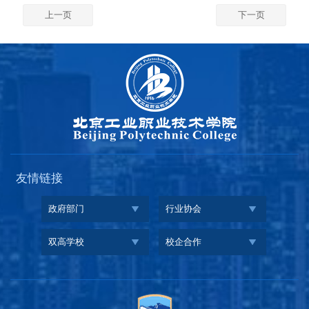
上一页
下一页
友情链接
政府部门
行业协会
双高学校
校企合作