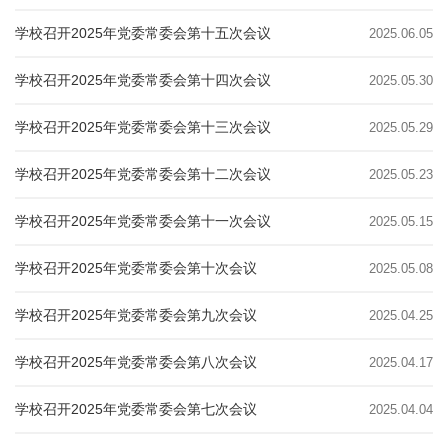
学校召开2025年党委常委会第十五次会议
2025.06.05
学校召开2025年党委常委会第十四次会议
2025.05.30
学校召开2025年党委常委会第十三次会议
2025.05.29
学校召开2025年党委常委会第十二次会议
2025.05.23
学校召开2025年党委常委会第十一次会议
2025.05.15
学校召开2025年党委常委会第十次会议
2025.05.08
学校召开2025年党委常委会第九次会议
2025.04.25
学校召开2025年党委常委会第八次会议
2025.04.17
学校召开2025年党委常委会第七次会议
2025.04.04