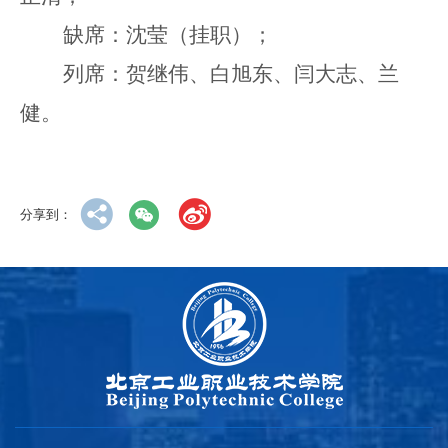
缺席：沈莹（挂职）；
列席：贺继伟、白旭东、闫大志、兰
健。
分享到：